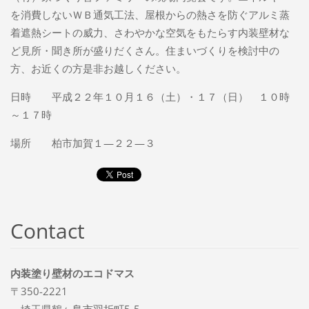
を消費しないＷＢ通気工法、屋根からの熱さを防ぐアルミ蒸
着遮熱シートの威力、さわやかな空気をもたらす内装壁材な
ど見所・聞き所が盛りだくさん。住まいづくりを検討中の
方、お近くの方是非お越しください。
日時 平成２２年１０月１６（土）・１７（日） １０時
～１７時
場所 柏市加賀１―２２―３
Contact
内装塗り壁材のエコドマス
〒350-2221
埼玉県鶴ヶ島市羽折町5-5