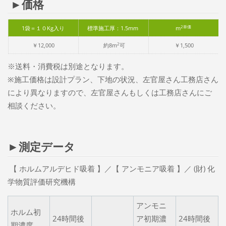
►価格
2単価
1袋＝１０Kg入り
標準施工厚：1.5mm
m
2
￥12,000
約8m
可
￥1,500
※送料・消費税は別途となります。
※施工価格は設計プラン、下地の状況、左官屋さん工務店さん
により異なりますので、左官屋さんもしくは工務店さんにご
相談ください。
►測定データ
【 ホルムアルデヒド吸着 】／【 アンモニア吸着 】／ (財) 化
学物質評価研究機構
アンモニ
ホルム初
24時間後
ア初期濃
24時間後
期濃度