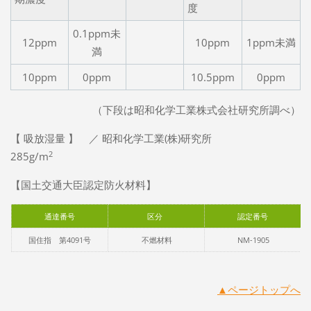
度
0.1ppm未
12ppm
10ppm
1ppm未満
満
10ppm
0ppm
10.5ppm
0ppm
（下段は昭和化学工業株式会社研究所調べ）
【 吸放湿量 】 ／ 昭和化学工業(株)研究所
2
285g/m
【国土交通大臣認定防火材料】
通達番号
区分
認定番号
国住指 第4091号
不燃材料
NM-1905
▲ページトップへ