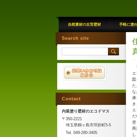
自然素材の左官壁材
手軽に塗
Search site
エ
エ
図
た
な
康
Contact
き
エ
内装塗り壁材のエコドマス
だ
〒350-2221
塗
埼玉県鶴ヶ島市羽折町5-5
商
Tel. 049-280-3405
し