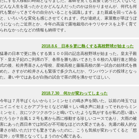
たにする大移動の時期となりました。墓碑を見ても直接であった人でないと
どんな人生を送ったかとかどんな人だったのかは分かりませんが、何代も何
代も繋がってきて今の自分がいることを認識します。また親戚を回ってみる
と、いろいろな変化も感じさせてくれます。代が途絶え、家屋敷が草ぼうぼ
うになったご近所とか、今年の高温で露地栽培のキウリやナスを上手く育て
られなかったなどの情報も納得です。
2018.8.6 日本を更に熱くする高校野球が始まった
猛暑の日本で更に熱くする第１００回の記念高校野球が始まった。皇太子殿
下・皇太子妃のご列席の下、各県を勝ち抜いてきた５６校の入場行進と開会
式の後、松井秀喜さんが母校、星稜高校と藤蔭高校の第一試合の始球式を務
めた。さすがの松井さんも緊張で多少力んだか、ワンバウンドの投球となっ
た。暑い中ではあるが白熱の試合で茶の間を沸かせてほしい。
2018.7.30 何かが変わってしまった
今年は７月半ばくらいからミンミンセミの鳴き声を聞いた。以前の埼玉では
ニイニイセミとかアブラセミなどの騒々しい鳴き声に始まってそれからミン
ミンセミ、次にツクツクホウシと鳴いていたような気がするが私の思い違い
だろうか？台風１２号も東から西に移動する珍しいコースであり、大雨の被
害にあった西日本では対応が不可能なほどの大変さである。先週の殺人的な
暑さが続いただけでも驚きであったのに、こうも気候が変わってくると「想
定外」が常態となってしまうのか心配である。