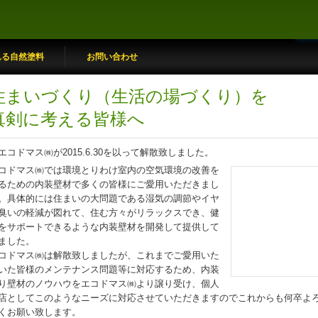
れる自然塗料
お問い合わせ
住まいづくり（生活の場づくり）を
真剣に考える皆様へ
コドマス㈱が2015.6.30を以って解散致しました。
コドマス㈱では環境とりわけ室内の空気環境の改善を
るための内装壁材で多くの皆様にご愛用いただきまし
。具体的には住まいの大問題である湿気の調節やイヤ
臭いの軽減が図れて、住む方々がリラックスでき、健
をサポートできるような内装壁材を開発して提供して
ました。
コドマス㈱は解散致しましたが、これまでご愛用いた
いた皆様のメンテナンス問題等に対応するため、内装
り壁材のノウハウをエコドマス㈱より譲り受け、個人
店としてこのようなニーズに対応させていただきますのでこれからも何卒よ
くお願い致します。