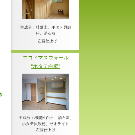
主成分：珪藻土、ホタテ貝殻
粉、消石灰
左官仕上げ
。
エコドマスウォール
”ホタテ白壁”
を
主成分：機能性白土、消石灰、
ホタテ貝殻粉、ゼオライト
左官仕上げ