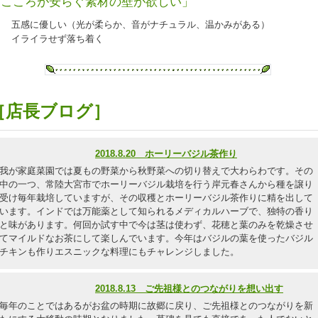
「こころが安らぐ素材の壁が欲しい」
五感に優しい（光が柔らか、音がナチュラル、温かみがある）
イライラせず落ち着く
［店長ブログ］
2018.8.20 ホーリーバジル茶作り
我が家庭菜園では夏もの野菜から秋野菜への切り替えで大わらわです。その
中の一つ、常陸大宮市でホーリーバジル栽培を行う岸元春さんから種を譲り
受け毎年栽培していますが、その収穫とホーリーバジル茶作りに精を出して
います。インドでは万能薬として知られるメディカルハーブで、独特の香り
と味があります。何回か試す中で今は茎は使わず、花穂と葉のみを乾燥させ
てマイルドなお茶にして楽しんでいます。今年はバジルの葉を使ったバジル
チキンも作りエスニックな料理にもチャレンジしました。
2018.8.13 ご先祖様とのつながりを想い出す
毎年のことではあるがお盆の時期に故郷に戻り、ご先祖様とのつながりを新