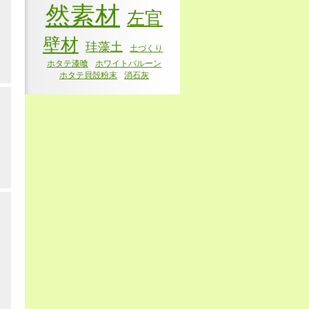
然素材
左官
壁材
珪藻土
土づくり
ホタテ漆喰
ホワイトバルーン
ホタテ貝殻粉末
消石灰