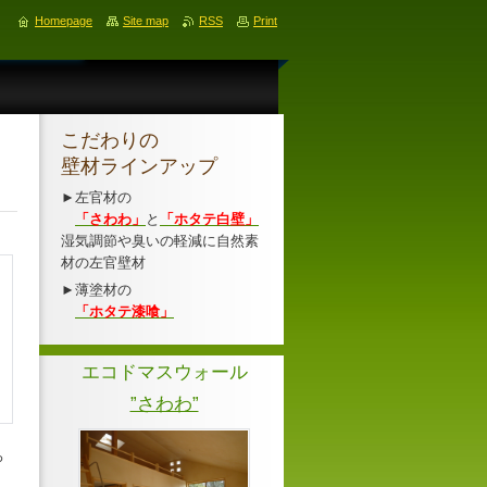
Homepage
Site map
RSS
Print
こだわりの
壁材ラインアップ
►左官材の
「さわわ」
と
「ホタテ白壁」
湿気調節や臭いの軽減に自然素
材の左官壁材
►薄塗材の
「ホタテ漆喰」
エコドマスウォール
”さわわ”
ろ