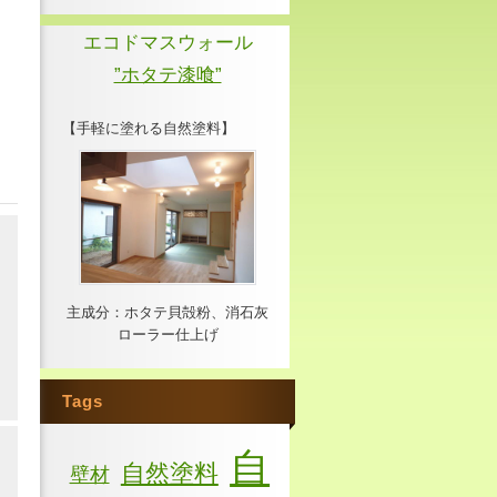
エコドマスウォール
”ホタテ漆喰”
【手軽に塗れる自然塗料】
主成分：ホタテ貝殻粉、消石灰
ローラー仕上げ
Tags
自
自然塗料
壁材